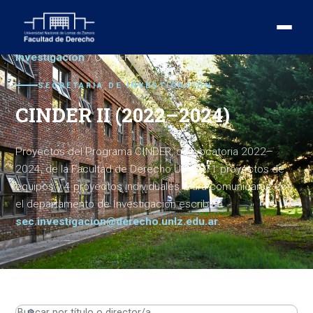
Investigación
/ CINDER II (2022–2024)
SECRETARÍA DE INVESTIGACIÓN
CINDER II (2022–2024)
Proyectos del Programa CINDER, convocatoria 2022–
2024, de la Facultad de Derecho UNLZ: 11 proyectos de
equipos y 4 proyectos individuales. Para comunicarse con
el departamento de Investigación escribir a
sec.investigacion@derecho.unlz.edu.ar
.
🔎